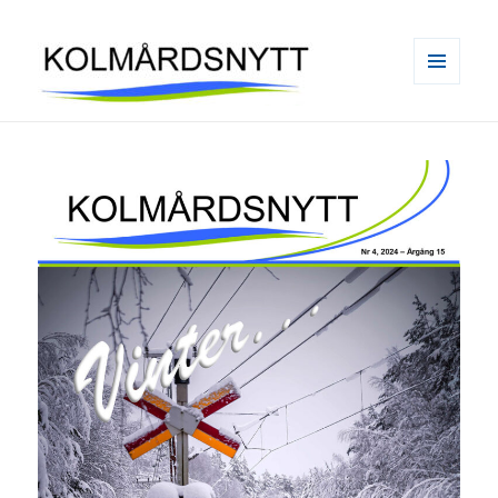
MENY
OCH
WIDGETS
Kolmårdsnytt